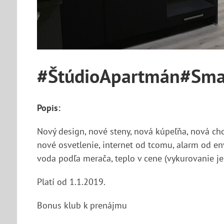
#ŠtúdioApartmán#Smar
Popis:
Nový design, nové steny, nová kúpeľňa, nová ch
nové osvetlenie, internet od tcomu, alarm od e
voda podľa merača, teplo v cene (vykurovanie j
Platí od 1.1.2019.
Bonus klub k prenájmu