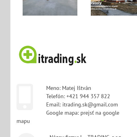
sklad č
6 na
Stoly
na pre
jom
(realitná
pomoc)
Meno: Matej Ištván
Telefón: +421 944 357 822
Email: itrading.sk@gmail.com
Google mapa:
prejsť na google
mapu