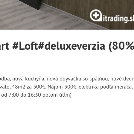
t #Loft#deluxeverzia (80%
odba, nová kuchyňa, nová obývačka so spálňou, nové dver
nvato, 48m2 za 300€. Nájom 300€, elektrika podľa merača,
e od 7:00 do 16:30 potom útlm)