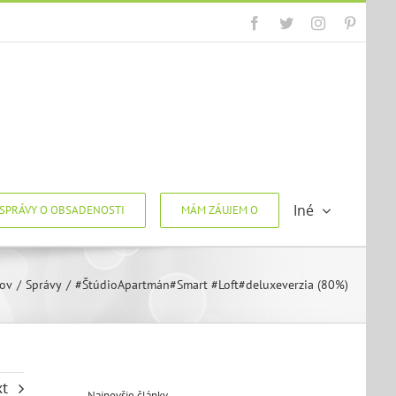
Facebook
Twitter
Instagram
Pintere
Iné
SPRÁVY O OBSADENOSTI
MÁM ZÁUJEM O
ov
/
Správy
/
#ŠtúdioApartmán#Smart #Loft#deluxeverzia (80%)
xt
Najnovšie články