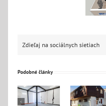
Zdieľaj na sociálnych sietiach
Podobné články
Predávame
truovaný
Polyfunkčný
Zrekonš
 č.
objekt – Tri