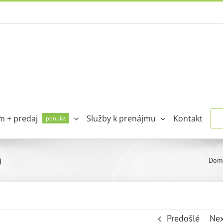
m + predaj
Služby k prenájmu
Kontakt
ponuka
)
Dom
Predošlé
Ne