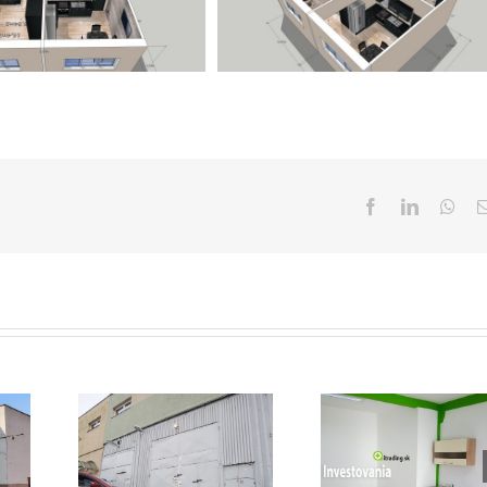
Facebook
LinkedIn
Wha
Fond
truovaný
investovania
Smart s