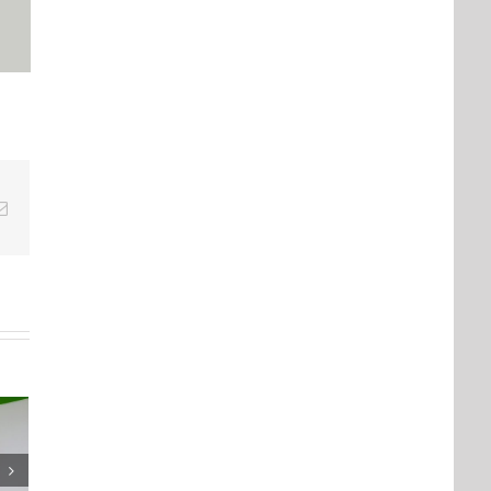
tsApp
Email
klad