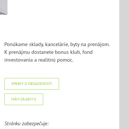
ájom
ubín
Ponúkame sklady, kancelárie, byty na prenájom.
K prenájmu dostanete bonus klub, fond
investovania a realitnú pomoc.
SPRÁVY O OBSADENOSTI
MÁM ZÁUJEM O
Stránku zabezpečuje: