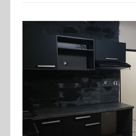
View
Larger
Image