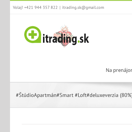
Skip
Volaj! +421 944 357 822
|
itrading.sk@gmail.com
to
content
Na prenájo
#ŠtúdioApartmán#Smart #Loft#deluxeverzia (80%