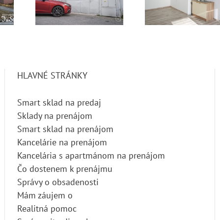
. 107
– Presné
na pren
nájom
príklady
Dolný K
použitia
HLAVNÉ STRÁNKY
Smart sklad na predaj
Sklady na prenájom
Smart sklad na prenájom
Kancelárie na prenájom
Kancelária s apartmánom na prenájom
Čo dostenem k prenájmu
Správy o obsadenosti
Mám záujem o
Realitná pomoc