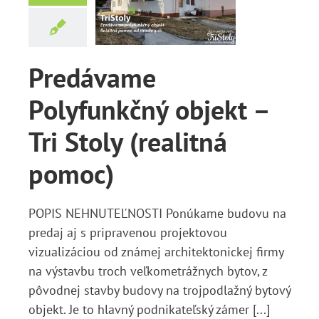
jekt – Tri
y (realitná
pomoc)
Predávame
Správy
Polyfunkčný objekt –
Tri Stoly (realitná
pomoc)
POPIS NEHNUTEĽNOSTI Ponúkame budovu na
predaj aj s pripravenou projektovou
vizualizáciou od známej architektonickej firmy
na výstavbu troch veľkometrážnych bytov, z
pôvodnej stavby budovy na trojpodlažný bytový
objekt. Je to hlavný podnikateľský zámer [...]