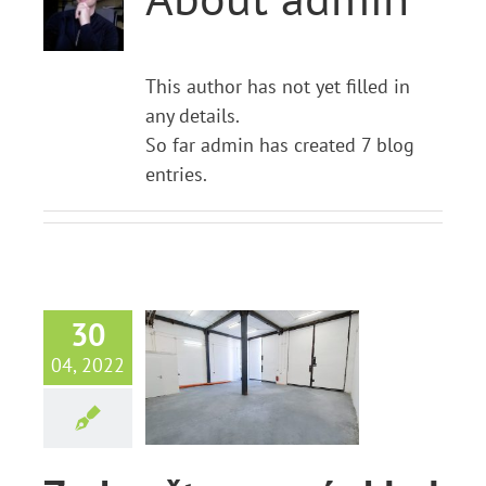
This author has not yet filled in
any details.
So far admin has created 7 blog
entries.
konštruovaný
30
sklad č.
04, 2022
5/106 na
renájom