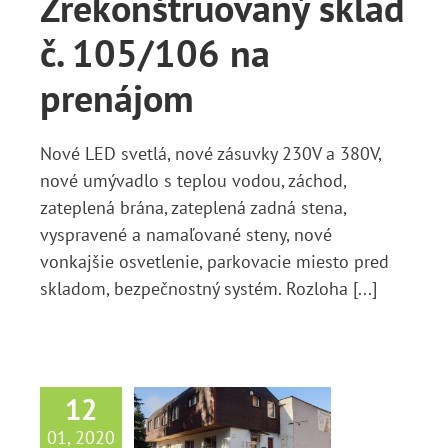
Zrekonštruovaný sklad
Správy
č. 105/106 na
prenájom
Nové LED svetlá, nové zásuvky 230V a 380V,
nové umývadlo s teplou vodou, záchod,
zateplená brána, zateplená zadná stena,
vyspravené a namaľované steny, nové
vonkajšie osvetlenie, parkovacie miesto pred
skladom, bezpečnostný systém. Rozloha [...]
redávame
12
lyfunkčný
01, 2020