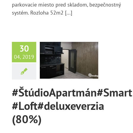
parkovacie miesto pred skladom, bezpečnostný
systém. Rozloha 52m2 [...]
30
údioApartmán#Smart
04, 2019
ft#deluxeverzia
(80%)
Správy
#ŠtúdioApartmán#Smart
#Loft#deluxeverzia
(80%)