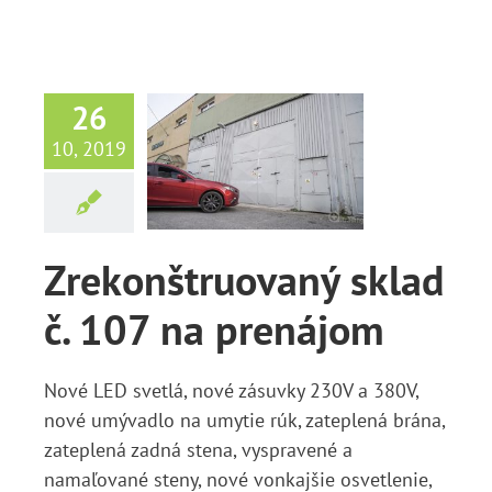
26
konštruovaný
10, 2019
lad č. 107
 prenájom
Správy
Zrekonštruovaný sklad
č. 107 na prenájom
Nové LED svetlá, nové zásuvky 230V a 380V,
nové umývadlo na umytie rúk, zateplená brána,
zateplená zadná stena, vyspravené a
namaľované steny, nové vonkajšie osvetlenie,