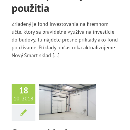
použitia
Zriadený je fond investovania na firemnom
účte, ktorý sa pravidelne využíva na investície
do budovy. Tu nájdete presné príklady ako fond
používame. Príklady počas roka aktualizujeme.
Nový Smart sklad [...]
18
art sklad
10, 2018
 prenájom
lný Kubín
Správy