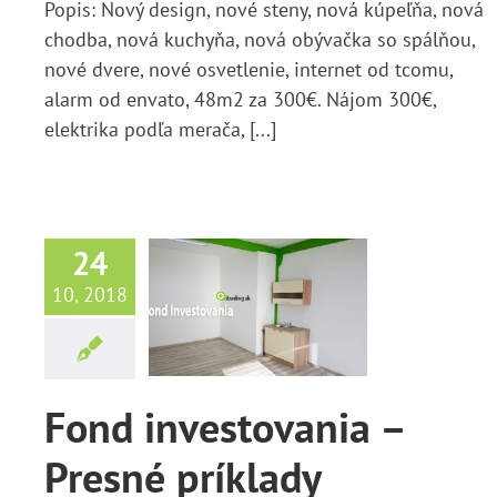
Popis: Nový design, nové steny, nová kúpeľňa, nová
chodba, nová kuchyňa, nová obývačka so spálňou,
nové dvere, nové osvetlenie, internet od tcomu,
alarm od envato, 48m2 za 300€. Nájom 300€,
elektrika podľa merača, [...]
Fond
24
vestovania
10, 2018
 Presné
príklady
použitia
Fond investovania –
Správy
Presné príklady