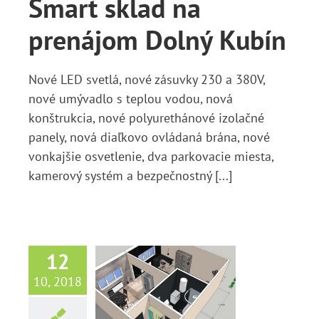
Smart sklad na
prenájom Dolný Kubín
Nové LED svetlá, nové zásuvky 230 a 380V,
nové umývadlo s teplou vodou, nová
konštrukcia, nové polyurethánové izolačné
panely, nová diaľkovo ovládaná brána, nové
vonkajšie osvetlenie, dva parkovacie miesta,
kamerový systém a bezpečnostný [...]
12
údioApartmán
10, 2018
martLoft