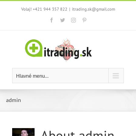
Skip
Volaj! +421 944 357 822
|
itrading.sk@gmail.com
to
content
Facebook
Twitter
Instagram
Pinterest
Hlavné menu...
admin
About
admin