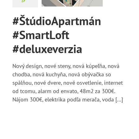
luxeverzia
Správy
#ŠtúdioApartmán
#SmartLoft
#deluxeverzia
Nový design, nové steny, nová kúpeľňa, nová
chodba, nová kuchyňa, nová obývačka so
spálňou, nové dvere, nové osvetlenie, internet
od tcomu, alarm od envato, 48m2 za 300€.
Nájom 300€, elektrika podľa merača, voda [...]