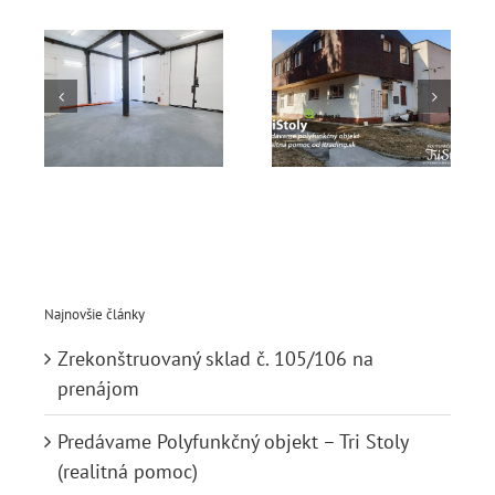
Predávame
ruovaný
Polyfunkčný
Zrekonštruo
.
objekt – Tri
sklad č.
6
Stoly
107 na
(realitná
prenájom
m
pomoc)
Najnovšie články
Zrekonštruovaný sklad č. 105/106 na
prenájom
Predávame Polyfunkčný objekt – Tri Stoly
(realitná pomoc)