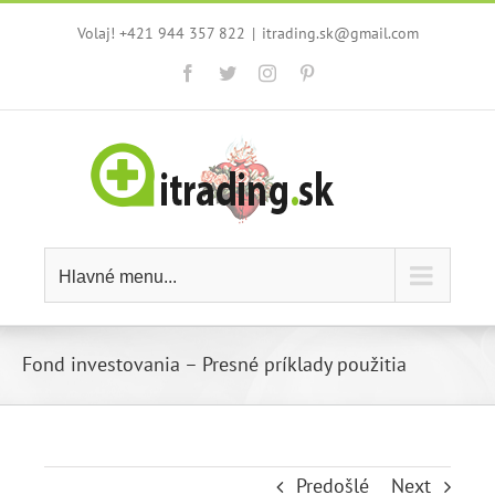
Skip
Volaj! +421 944 357 822
|
itrading.sk@gmail.com
to
content
Facebook
Twitter
Instagram
Pinterest
Hlavné menu...
Fond investovania – Presné príklady použitia
Predošlé
Next