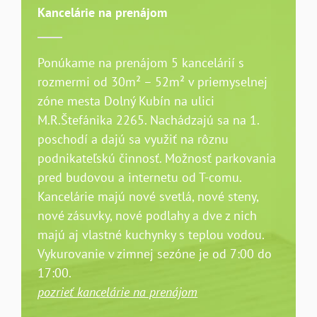
Kancelárie na prenájom
Ponúkame na prenájom 5 kancelárií s
rozmermi od 30m² – 52m² v priemyselnej
zóne mesta Dolný Kubín na ulici
M.R.Štefánika 2265. Nachádzajú sa na 1.
poschodí a dajú sa využiť na rôznu
podnikateľskú činnosť. Možnosť parkovania
pred budovou a internetu od T-comu.
Kancelárie majú nové svetlá, nové steny,
nové zásuvky, nové podlahy a dve z nich
majú aj vlastné kuchynky s teplou vodou.
Vykurovanie v zimnej sezóne je od 7:00 do
17:00.
pozrieť kancelárie na prenájom