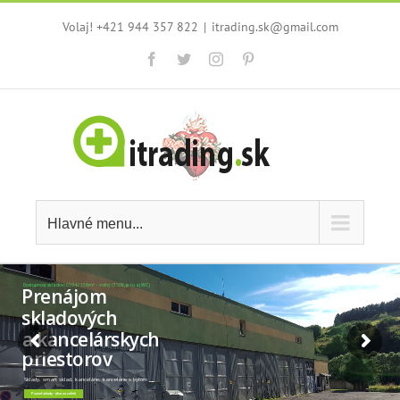
Skip
Volaj! +421 944 357 822
|
itrading.sk@gmail.com
to
content
Facebook
Twitter
Instagram
Pinterest
Hlavné menu...
Dostupnosť skladov: č.104 / 136m² – voľný (350€, je tu aj WC)
Prenájom
skladových
a kancelárskych
priestorov
Sklady, smart sklad, kancelárie, kancelárie s bytom
Pozrieť sklady - (dva sú voľné)