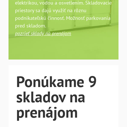
elektrikou, vodou a osvetlením. Skladovacie
priestory sa dajú využiť na rôznu
podnikateľskú činnosť. Možnosť parkovania
pred skladom.
pozrieť sklady na prenájom
Ponúkame 9
skladov na
prenájom