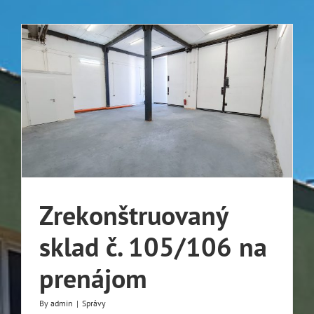
Zrekonštruovaný
sklad č. 105/106 na
prenájom
By
admin
|
Správy