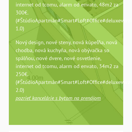
internet od tcomu, alarm od envato, 48m2 za
300€.
(#ŠtúdioApartmán#Smart#Loft#Office#deluxeverzi
1.0)
Nový design, nové steny, nová kúpeľňa, nová
chodba, nová kuchyňa, nová obývačka so
spálňou, nové dvere, nové osvetlenie,
internet od tcomu, alarm od envato, 34m2 za
250€.
(#ŠtúdioApartmán#Smart#Loft#Office#deluxeverzi
2.0)
pozrieť kancelárie s bytom na prenájom